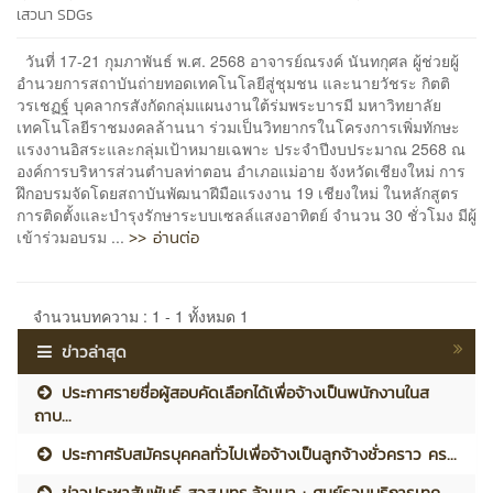
เสวนา
SDGs
วันที่ 17-21 กุมภาพันธ์ พ.ศ. 2568 อาจารย์ณรงค์ นันทกุศล ผู้ช่วยผู้
อำนวยการสถาบันถ่ายทอดเทคโนโลยีสู่ชุมชน และนายวัชระ กิตติ
วรเชฏฐ์ บุคลากรสังกัดกลุ่มแผนงานใต้ร่มพระบารมี มหาวิทยาลัย
เทคโนโลยีราชมงคลล้านนา ร่วมเป็นวิทยากรในโครงการเพิ่มทักษะ
แรงงานอิสระและกลุ่มเป้าหมายเฉพาะ ประจำปีงบประมาณ 2568 ณ
องค์การบริหารส่วนตำบลท่าตอน อำเภอแม่อาย จังหวัดเชียงใหม่ การ
ฝึกอบรมจัดโดยสถาบันพัฒนาฝีมือแรงงาน 19 เชียงใหม่ ในหลักสูตร
การติดตั้งและบำรุงรักษาระบบเซลล์แสงอาทิตย์ จำนวน 30 ชั่วโมง มีผู้
>> อ่านต่อ
เข้าร่วมอบรม ...
จำนวนบทความ : 1 - 1 ทั้งหมด 1
ข่าวล่าสุด
ประกาศรายชื่อผู้สอบคัดเลือกได้เพื่อจ้างเป็นพนักงานในส
ถาบ...
ประกาศรับสมัครบุคคลทั่วไปเพื่อจ้างเป็นลูกจ้างชั่วคราว คร...
ข่าวประชาสัมพันธ์ สวส.มทร.ล้านนา : ศูนย์รวมบริการเทค