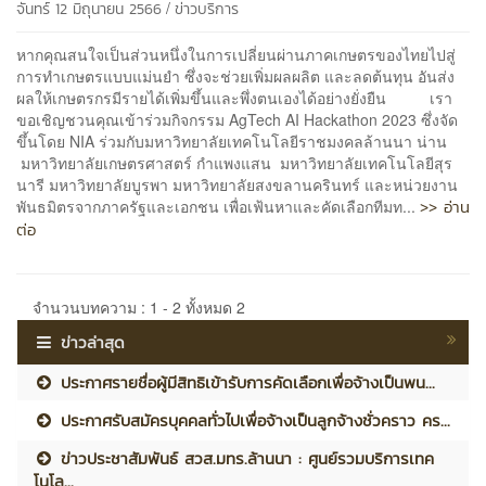
/
จันทร์ 12 มิถุนายน 2566
ข่าวบริการ
หากคุณสนใจเป็นส่วนหนึ่งในการเปลี่ยนผ่านภาคเกษตรของไทยไปสู่
การทำเกษตรแบบแม่นยำ ซึ่งจะช่วยเพิ่มผลผลิต และลดต้นทุน อันส่ง
ผลให้เกษตรกรมีรายได้เพิ่มขึ้นและพึ่งตนเองได้อย่างยั่งยืน เรา
ขอเชิญชวนคุณเข้าร่วมกิจกรรม AgTech AI Hackathon 2023 ซึ่งจัด
ขึ้นโดย NIA ร่วมกับมหาวิทยาลัยเทคโนโลยีราชมงคลล้านนา น่าน
มหาวิทยาลัยเกษตรศาสตร์ กำแพงแสน มหาวิทยาลัยเทคโนโลยีสุร
นารี มหาวิทยาลัยบูรพา มหาวิทยาลัยสงขลานครินทร์ และหน่วยงาน
>> อ่าน
พันธมิตรจากภาครัฐและเอกชน เพื่อเฟ้นหาและคัดเลือกทีมท...
ต่อ
จำนวนบทความ : 1 - 2 ทั้งหมด 2
ข่าวล่าสุด
ประกาศรายชื่อผู้มีสิทธิเข้ารับการคัดเลือกเพื่อจ้างเป็นพน...
ประกาศรับสมัครบุคคลทั่วไปเพื่อจ้างเป็นลูกจ้างชั่วคราว คร...
ข่าวประชาสัมพันธ์ สวส.มทร.ล้านนา : ศูนย์รวมบริการเทค
โนโล...