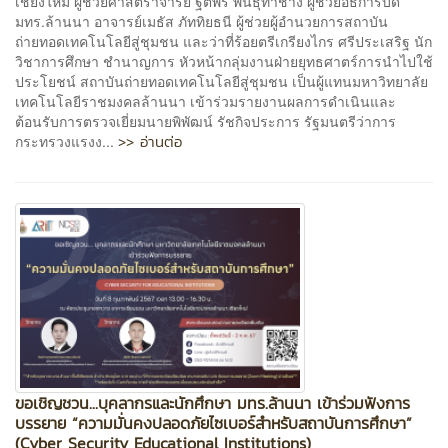
เชียงใหม่ ผู้ช่วยศาสตราจารย์ ฐิติพร พันธุ์ท่าช้าง ผู้ช่วยอธิการบดี
มทร.ล้านนา อาจารย์เมธัส ภัททิยธนี ผู้ช่วยผู้อำนวยการสถาบัน
ถ่ายทอดเทคโนโลยีสู่ชุมชน และว่าที่ร้อยตรีเกรียงไกร ศรีประเสริฐ นัก
วิชาการศึกษา ชำนาญการ หัวหน้ากลุ่มงานฝ่ายยุทธศาตร์การนำไปใช้
ประโยชน์ สถาบันถ่ายทอดเทคโนโลยีสู่ชุมชน เป็นผู้แทนมหาวิทยาลัย
เทคโนโลยีราชมงคลล้านนา เข้าร่วมรายงานผลการดำเนินและ
ต้อนรับการตรวจเยี่ยมนายพิพัฒน์ รัชกิจประการ รัฐมนตรีว่าการ
>> อ่านต่อ
กระทรวงแรงง...
ขอเชิญชวน...บุคลากรและนักศึกษา มทร.ล้านนา เข้าร่วมฟังการ
บรรยาย “ความมั่นคงปลอดภัยไซเบอร์สำหรับสถาบันการศึกษา”
(Cyber Security Educational Institutions)