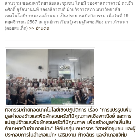
ส่วนร่วม ของมหาวิทยาลัยและชุมชน โดยมี รองศาสตราจารย์ ดร.ธีร
ะศักดิ์ อุรัจนานนท์ รองอธิการบดี ฝ่ายกิจการสภา มหาวิทยาลัย
เทคโนโลยีราชมงคลล้านนา เป็นประธานเปิดกิจกรรม เมื่อวันที่ 19
พฤศจิกายน 2567 ณ ศูนย์การเรียนรู้เศรษฐกิจพอเพียง มทร.ล้านนา
>> อ่านต่อ
(ดอยสะเก็ด)
กิจกรรมถ่ายทอดเทคโนโลยีเชิงปฏิบัติการ เรื่อง “การแปรรูปเพิ่ม
มูลค่าของข้าวและพืชผักสวนครัวที่มีคุณภาพเชิงพาณิชย์ และการ
แปรรูปข้าวและพืชผักสวนครัวที่มีคุณภาพ เพื่อสร้างมูลค่าเพิ่มสิน
ค้าเกษตรในอำเภอแม่ทะ” ให้กับกลุ่มเกษตรกร วิสาหกิจชุมชน และผู้
ประกอบการในอำเภอแม่ทะ เสริมงาม ห้างฉัตร และอำเภอแจ้ห่ม