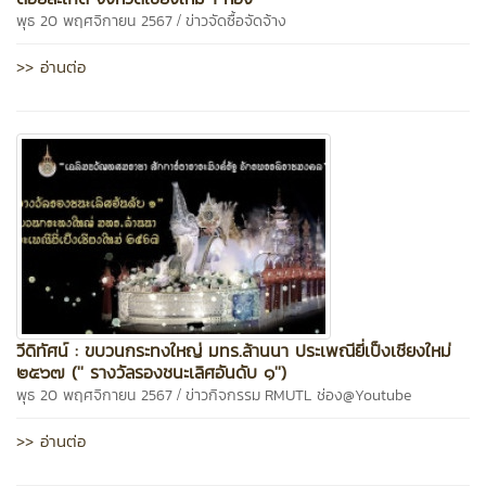
/
พุธ 20 พฤศจิกายน 2567
ข่าวจัดซื้อจัดจ้าง
>> อ่านต่อ
วีดิทัศน์ : ขบวนกระทงใหญ่ มทร.ล้านนา ประเพณียี่เป็งเชียงใหม่
๒๕๖๗ ('' รางวัลรองชนะเลิศอันดับ ๑'')
/
พุธ 20 พฤศจิกายน 2567
ข่าวกิจกรรม
RMUTL ช่อง@Youtube
>> อ่านต่อ