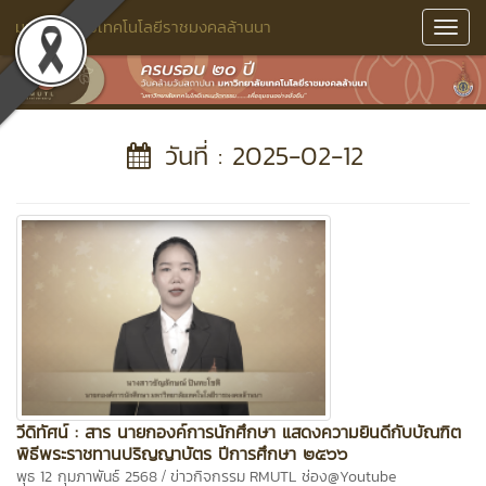
มหาวิทยาลัยเทคโนโลยีราชมงคลล้านนา
Toggl
Navig
วันที่ : 2025-02-12
วีดิทัศน์ : สาร นายกองค์การนักศึกษา แสดงความยินดีกับบัณฑิต
พิธีพระราชทานปริญญาบัตร ปีการศึกษา ๒๕๖๖
/
พุธ 12 กุมภาพันธ์ 2568
ข่าวกิจกรรม
RMUTL ช่อง@Youtube