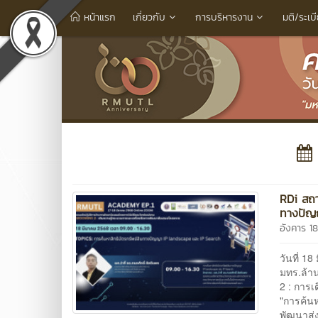
หน้าแรก
เกี่ยวกับ
การบริหารงาน
มติ/ระเบ
RDi สถา
ทางปัญ
อังคาร 1
วันที่ 1
มทร.ล้า
2 : การ
"การค้น
พัฒนาส่