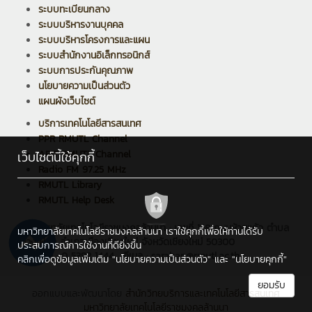
ระบบทะเบียนกลาง
ระบบบริหารงานบุคคล
ระบบบริหารโครงการและแผน
ระบบสำนักงานอิเล็กทรอนิกส์
ระบบการประกันคุณภาพ
นโยบายความเป็นส่วนตัว
แผนผังเว็บไซต์
บริการเทคโนโลยีสารสนเทศ
PPR RMUTL Channel
ARIT RMUTL Channel
เว็บไซต์นี้ใช้คุกกี้
Radio FM 97.25 MHz
RMUTL Library
RMUTL Help Desk
มหาวิทยาลัยเทคโนโลยีราชมงคลล้านนา : เลขที่ 128 ถนนห้วยแก้ว ตำบล
มหาวิทยาลัยเทคโนโลยีราชมงคลล้านนา เราใช้คุกกี้เพื่อให้ท่านได้รับ
ช้างเผือก อำเภอเมืองเชียงใหม่ จังหวัดเชียงใหม่ 50300
ประสบการณ์การใช้งานที่ดียิ่งขึ้น
โทรศัพท์ : 0 5392 1444 , อีเมล : saraban@rmutl.ac.th
คลิกเพื่อดูข้อมูลเพิ่มเติม
"นโยบายความเป็นส่วนตัว"
และ
"นโยบายคุกกี้"
ยอมรับ
ออกแบบและพัฒนาโดย
สำนักวิทยบริการและเทคโนโลยีสารสนเทศ
มหาวิทยาลัยเทคโนโลยีราชมงคลล้านนา