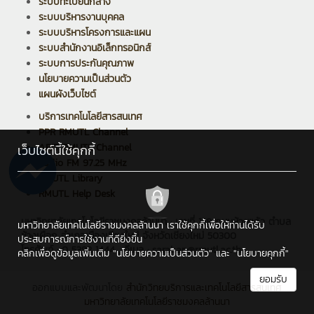
ระบบทะเบียนกลาง
ระบบบริหารงานบุคคล
ระบบบริหารโครงการและแผน
ระบบสำนักงานอิเล็กทรอนิกส์
ระบบการประกันคุณภาพ
นโยบายความเป็นส่วนตัว
แผนผังเว็บไซต์
บริการเทคโนโลยีสารสนเทศ
PPR RMUTL Channel
ARIT RMUTL Channel
เว็บไซต์นี้ใช้คุกกี้
Radio FM 97.25 MHz
RMUTL Library
RMUTL Help Desk
มหาวิทยาลัยเทคโนโลยีราชมงคลล้านนา : เลขที่ 128 ถนนห้วยแก้ว ตำบล
มหาวิทยาลัยเทคโนโลยีราชมงคลล้านนา เราใช้คุกกี้เพื่อให้ท่านได้รับ
ช้างเผือก อำเภอเมืองเชียงใหม่ จังหวัดเชียงใหม่ 50300
ประสบการณ์การใช้งานที่ดียิ่งขึ้น
โทรศัพท์ : 0 5392 1444 , อีเมล : saraban@rmutl.ac.th
คลิกเพื่อดูข้อมูลเพิ่มเติม
"นโยบายความเป็นส่วนตัว"
และ
"นโยบายคุกกี้"
ยอมรับ
ออกแบบและพัฒนาโดย
สำนักวิทยบริการและเทคโนโลยีสารสนเทศ
มหาวิทยาลัยเทคโนโลยีราชมงคลล้านนา