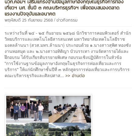
นวก.คอมฯ เสริมแกร่งฐานข้อมูลภาษาอังกฤษในธุรกิจการท่อง
เที่ยวฯ นศ. ชั้นปี ๓ คณะบริหารธุรกิจฯ เพื่อตอบสนองตลาด
แรงงานปัจจุบันและอนาคต
/
พฤหัสบดี 25 กันยายน 2568
ข่าวกิจกรรม
ระหว่างวันที่ ๒๔ - ๒๕ กันยายน ๒๕๖๘ นักวิชาการคอมพิวเตอร์ สำนัก
วิทยบริการและเทคโนโลยีสารสนเทศ มหาวิทยาลัยเทคโนโลยีราช
มงคลล้านนา (สวส.มทร.ล้านนา) ประกอบด้วย ๑.นางสาวสุพิศ ทองซัง
งานหอสมุด และ ๒.นางสาวอทิติญา บัวบรรเทา งานจัดหารายได้และ
ฝึกอบรม ได้รับเกียรติบรรยายพิเศษ กอบรมเชิงปฏิบัติการในหัวข้อ
"การใช้งานฐานข้อมูลภาษาอังกฤษในธุรกิจการท่องเที่ยวและการ
บริการ" ให้แก่นักศึกษาชั้นปีที่ ๓ หลักสูตรการท่องเที่ยวและการบริการ
>> อ่านต่อ
คณะบริหารธุรกิจและศิลปศาส...