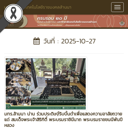
มหาวิทยาลัยเทคโนโลยีราชมงคลล้านนา
Toggl
Navig
วันที่ : 2025-10-27
มทร.ล้านนา น่าน ร่วมประดิษฐ์ริบบิ้นดำเพื่อแสดงความอาลัยถวาย
แด่ สมเด็จพระเจ้าสิริกิติ์ พระบรมราชินีนาถ พระบรมราชชนนีพันปี
หลวง