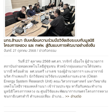
มทร.ล้านนา ขับเคลื่อนความร่วมมือวิจัยเชิงระบบกับมูลนิธิ
โครงการหลวง และ กฟผ. สู่ต้นแบบการพัฒนาอย่างยั่งยืน
/
จันทร์ 27 ตุลาคม 2568
ข่าวกิจกรรม
วันที่ 27 ตุลาคม 2568 ผศ.ดร.วรจักร์ เมืองใจ ผู้อำนวยการ
สถาบันถ่ายทอดเทคโนโลยีสู่ชุมชน หัวหน้ากลุ่มแผนงานใต้ร่มพระ
บารมี พร้อมด้วย ผศ.มนตรี เงาเดช รองผู้อำนวยการฯ และอาจารย์
นริศ กำแพงแก้ว นักวิจัยหน่วยวิจัยระบบพลังงานสะอาด (Clean
Energy System Research Unit) คณะวิศวกรรมศาสตร์ มหาวิทยาลัย
เทคโนโลยีราชมงคลล้านนา เข้าร่วมประชุม หารือกับคณะทำงาน
มูลนิธิโครงการหลวง ณ ศูนย์วิจัยและพัฒนาการเกษตรโครงการหลวง
>> อ่านต่อ
ชนกาธิเบศรดำริ ตำบลแม่เหียะ อำเภอ...