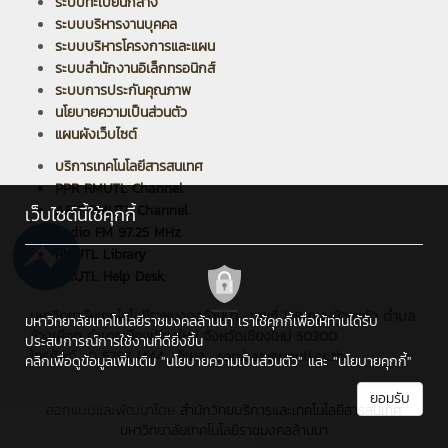
ระบบทะเบียนกลาง
ระบบบริหารงานบุคคล
ระบบบริหารโครงการและแผน
ระบบสำนักงานอิเล็กทรอนิกส์
ระบบการประกันคุณภาพ
นโยบายความเป็นส่วนตัว
แผนผังเว็บไซต์
บริการเทคโนโลยีสารสนเทศ
PPR RMUTL Channel
ARIT RMUTL Channel
เว็บไซต์นี้ใช้คุกกี้
Radio FM 97.25 MHz
RMUTL Library
RMUTL Help Desk
มหาวิทยาลัยเทคโนโลยีราชมงคลล้านนา : เลขที่ 128 ถนนห้วยแก้ว ตำบล
มหาวิทยาลัยเทคโนโลยีราชมงคลล้านนา เราใช้คุกกี้เพื่อให้ท่านได้รับ
ช้างเผือก อำเภอเมืองเชียงใหม่ จังหวัดเชียงใหม่ 50300
ประสบการณ์การใช้งานที่ดียิ่งขึ้น
โทรศัพท์ : 0 5392 1444 , อีเมล : saraban@rmutl.ac.th
คลิกเพื่อดูข้อมูลเพิ่มเติม
"นโยบายความเป็นส่วนตัว"
และ
"นโยบายคุกกี้"
ยอมรับ
ออกแบบและพัฒนาโดย
สำนักวิทยบริการและเทคโนโลยีสารสนเทศ
มหาวิทยาลัยเทคโนโลยีราชมงคลล้านนา