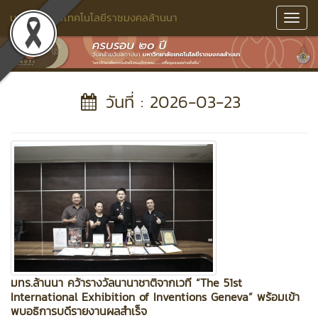
มหาวิทยาลัยเทคโนโลยีราชมงคลล้านนา
Toggl
Navig
วันที่ : 2026-03-23
มทร.ล้านนา คว้ารางวัลนานาชาติจากเวที “The 51st
International Exhibition of Inventions Geneva” พร้อมเข้า
พบอธิการบดีรายงานผลสำเร็จ