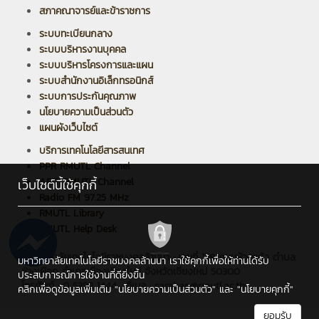
สภาคณาจารย์และข้าราชการ
ระบบทะเบียนกลาง
ระบบบริหารงานบุคคล
ระบบบริหารโครงการและแผน
ระบบสำนักงานอิเล็กทรอนิกส์
ระบบการประกันคุณภาพ
นโยบายความเป็นส่วนตัว
แผนผังเว็บไซต์
บริการเทคโนโลยีสารสนเทศ
PPR RMUTL Channel
ARIT RMUTL Channel
เว็บไซต์นี้ใช้คุกกี้
Radio FM 97.25 MHz
RMUTL Library
RMUTL Help Desk
มหาวิทยาลัยเทคโนโลยีราชมงคลล้านนา : เลขที่ 128 ถนนห้วยแก้ว ตำบล
มหาวิทยาลัยเทคโนโลยีราชมงคลล้านนา เราใช้คุกกี้เพื่อให้ท่านได้รับ
ช้างเผือก อำเภอเมืองเชียงใหม่ จังหวัดเชียงใหม่ 50300
ประสบการณ์การใช้งานที่ดียิ่งขึ้น
โทรศัพท์ : 0 5392 1444 , อีเมล : saraban@rmutl.ac.th
คลิกเพื่อดูข้อมูลเพิ่มเติม
"นโยบายความเป็นส่วนตัว"
และ
"นโยบายคุกกี้"
ยอมรับ