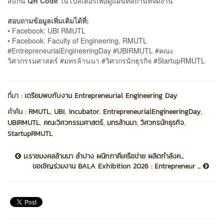
สแกน
QR Code
ในโปสเตอร์เพื่อดูแผนที่สถานที่จัดงาน
สอบถามข้อมูลเพิ่มเติมได้ที่:
• Facebook: UBI RMUTL
• Facebook: Faculty of Engineering, RMUTL
#EntrepreneurialEngineeringDay #UBIRMUTL #คณะ
วิศวกรรมศาสตร์ #มทรล้านนา #วิศวกรนักธุรกิจ #StartupRMUTL
ที่มา :
เตรียมพบกับงาน Entrepreneurial Engineering Day
,
,
,
,
คำค้น :
RMUTL
UBI
incubator
EntrepreneurialEngineeringDay
,
,
,
,
UBIRMUTL
คณะวิศวกรรมศาสตร์
มทรล้านนา
วิศวกรนักธุรกิจ
StartupRMUTL
ม.ราชมงคลล้านนา ลำปาง ผนึกภาคีเครือข่าย ผลิตกำลังค...
ขอเชิญร่วมงาน BALA Exhibition 2026 : Entrepreneur ...