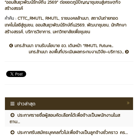
“ออมสินยุวพัฒน์รักษ์ถิ่น 2569” ต่อยอดภูมิปัญญาชุมชนสู่เศรษฐกิจ
สร้างสรรค์
,
,
,
คำค้น :
CTTC_RMUTL
RMUTL
ราชมงคลล้านนา
สถาบันถ่ายทอด
,
,
,
เทคโนโลยีสู่ชุมชน
ออมสินยุวพัฒน์รักษ์ถิ่น2569
พัฒนาชุมชน
นักศึกษา
,
,
สร้างสรรค์
บริการวิชาการ
มหาวิทยาลัยเพื่อชุมชน
มทร.ล้านนา ขานรับนโยบาย อว. เดินหน้า “RMUTL Future...
มทร.ล้านนา ลงพื้นที่ประเมินผลกระทบงานวิจัย–บริการว...
ข่าวล่าสุด
ประกาศรายชื่อผู้สอบคัดเลือกได้เพื่อจ้างเป็นพนักงานในส
ถาบ...
ประกาศรับสมัครบุคคลทั่วไปเพื่อจ้างเป็นลูกจ้างชั่วคราว คร...