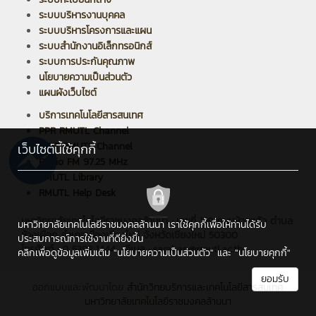
ระบบบริหารงานบุคคล
ระบบบริหารโครงการและแผน
ระบบสำนักงานอิเล็กทรอนิกส์
ระบบการประกันคุณภาพ
นโยบายความเป็นส่วนตัว
แผนผังเว็บไซต์
บริการเทคโนโลยีสารสนเทศ
PPR RMUTL Channel
ARIT RMUTL Channel
เว็บไซต์นี้ใช้คุกกี้
Radio FM 97.25 MHz
RMUTL Library
RMUTL Help Desk
มหาวิทยาลัยเทคโนโลยีราชมงคลล้านนา : เลขที่ 128 ถนนห้วยแก้ว ตำบล
มหาวิทยาลัยเทคโนโลยีราชมงคลล้านนา เราใช้คุกกี้เพื่อให้ท่านได้รับ
ช้างเผือก อำเภอเมืองเชียงใหม่ จังหวัดเชียงใหม่ 50300
ประสบการณ์การใช้งานที่ดียิ่งขึ้น
โทรศัพท์ : 0 5392 1444 , อีเมล : saraban@rmutl.ac.th
คลิกเพื่อดูข้อมูลเพิ่มเติม
"นโยบายความเป็นส่วนตัว"
และ
"นโยบายคุกกี้"
ยอมรับ
ออกแบบและพัฒนาโดย
สำนักวิทยบริการและเทคโนโลยีสารสนเทศ
มหาวิทยาลัยเทคโนโลยีราชมงคลล้านนา