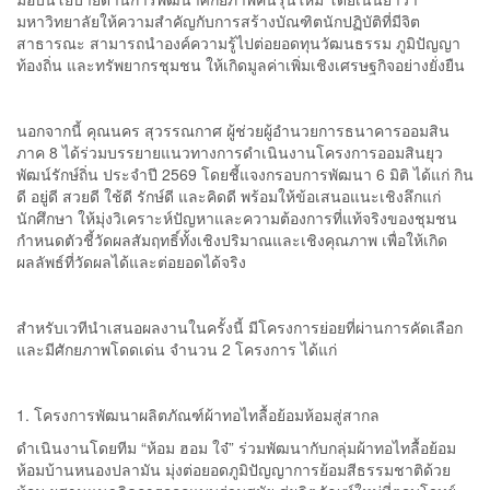
มหาวิทยาลัยให้ความสำคัญกับการสร้างบัณฑิตนักปฏิบัติที่มีจิต
สาธารณะ สามารถนำองค์ความรู้ไปต่อยอดทุนวัฒนธรรม ภูมิปัญญา
ท้องถิ่น และทรัพยากรชุมชน ให้เกิดมูลค่าเพิ่มเชิงเศรษฐกิจอย่างยั่งยืน
นอกจากนี้ คุณนคร สุวรรณกาศ ผู้ช่วยผู้อำนวยการธนาคารออมสิน
ภาค 8 ได้ร่วมบรรยายแนวทางการดำเนินงานโครงการออมสินยุว
พัฒน์รักษ์ถิ่น ประจำปี 2569 โดยชี้แจงกรอบการพัฒนา 6 มิติ ได้แก่ กิน
ดี อยู่ดี สวยดี ใช้ดี รักษ์ดี และคิดดี พร้อมให้ข้อเสนอแนะเชิงลึกแก่
นักศึกษา ให้มุ่งวิเคราะห์ปัญหาและความต้องการที่แท้จริงของชุมชน
กำหนดตัวชี้วัดผลสัมฤทธิ์ทั้งเชิงปริมาณและเชิงคุณภาพ เพื่อให้เกิด
ผลลัพธ์ที่วัดผลได้และต่อยอดได้จริง
สำหรับเวทีนำเสนอผลงานในครั้งนี้ มีโครงการย่อยที่ผ่านการคัดเลือก
และมีศักยภาพโดดเด่น จำนวน 2 โครงการ ได้แก่
1. โครงการพัฒนาผลิตภัณฑ์ผ้าทอไทลื้อย้อมห้อมสู่สากล
ดำเนินงานโดยทีม “ห้อม ฮอม ใจ๋” ร่วมพัฒนากับกลุ่มผ้าทอไทลื้อย้อม
ห้อมบ้านหนองปลามัน มุ่งต่อยอดภูมิปัญญาการย้อมสีธรรมชาติด้วย