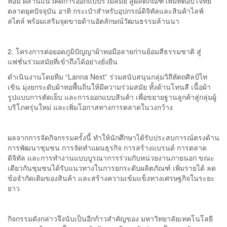
ห้อม ผสานแนวคิดการออกแบบร่วมสมัย สู่ผลิตภัณฑ์ใหม่ที่ตอบโจทย์
ตลาดยุคปัจจุบัน อาทิ กระเป๋าสำหรับอุปกรณ์ดิจิทัลและสินค้าไลฟ์
สไตล์ พร้อมเสริมจุดขายด้านอัตลักษณ์วัฒนธรรมล้านนา
2. โครงการต่อยอดภูมิปัญญาผ้าทอมือลายก่านย้อมสีธรรมชาติ สู่
แฟชั่นร่วมสมัยที่เข้าถึงได้อย่างยั่งยืน
ดำเนินงานโดยทีม “Lanna Next” ร่วมสนับสนุนกลุ่มวิถีหัตถศิลป์ไท
เขิน มุ่งยกระดับผ้าทอพื้นถิ่นให้มีความร่วมสมัย ทั้งด้านโทนสี เนื้อผ้า
รูปแบบการตัดเย็บ และการออกแบบสินค้า เพื่อขยายฐานลูกค้าสู่กลุ่มผู้
บริโภครุ่นใหม่ และเพิ่มโอกาสทางการตลาดในวงกว้าง
ผลจากการจัดกิจกรรมครั้งนี้ ทำให้นักศึกษาได้รับประสบการณ์ตรงด้าน
การพัฒนาชุมชน การจัดทำแผนธุรกิจ การสร้างแบรนด์ การตลาด
ดิจิทัล และการทำงานแบบบูรณาการร่วมกับหน่วยงานภายนอก ขณะ
เดียวกันชุมชนได้รับแนวทางในการยกระดับผลิตภัณฑ์ เพิ่มรายได้ ลด
ข้อจำกัดเดิมของสินค้า และสร้างความเข้มแข็งทางเศรษฐกิจในระยะ
ยาว
กิจกรรมดังกล่าวจึงนับเป็นอีกก้าวสำคัญของ มหาวิทยาลัยเทคโนโลยี