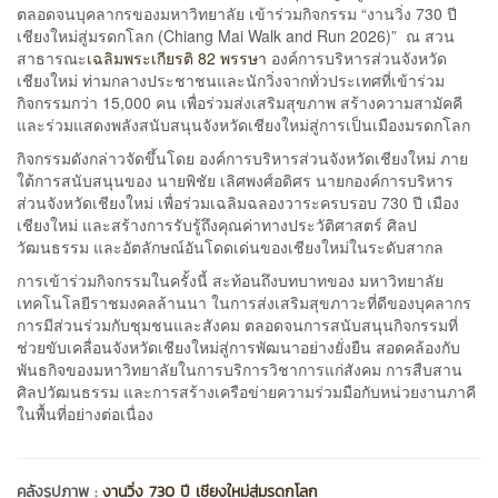
ตลอดจนบุคลากรของมหาวิทยาลัย เข้าร่วมกิจกรรม “งานวิ่ง 730 ปี
เชียงใหม่สู่มรดกโลก (Chiang Mai Walk and Run 2026)” ณ สวน
สาธารณะ
เฉลิมพระเกียรติ 82 พรรษา
องค์การบริหารส่วนจังหวัด
เชียงใหม่ ท่ามกลางประชาชนและนักวิ่งจากทั่วประเทศที่เข้าร่วม
กิจกรรมกว่า 15,000 คน เพื่อร่วมส่งเสริมสุขภาพ สร้างความสามัคคี
และร่วมแสดงพลังสนับสนุนจังหวัดเชียงใหม่สู่การเป็นเมืองมรดกโลก
กิจกรรมดังกล่าวจัดขึ้นโดย องค์การบริหารส่วนจังหวัดเชียงใหม่ ภาย
ใต้การสนับสนุนของ นายพิชัย เลิศพงศ์อดิศร นายกองค์การบริหาร
ส่วนจังหวัดเชียงใหม่ เพื่อร่วมเฉลิมฉลองวาระครบรอบ 730 ปี เมือง
เชียงใหม่ และสร้างการรับรู้ถึงคุณค่าทางประวัติศาสตร์ ศิลป
วัฒนธรรม และอัตลักษณ์อันโดดเด่นของเชียงใหม่ในระดับสากล
การเข้าร่วมกิจกรรมในครั้งนี้ สะท้อนถึงบทบาทของ มหาวิทยาลัย
เทคโนโลยีราชมงคลล้านนา ในการส่งเสริมสุขภาวะที่ดีของบุคลากร
การมีส่วนร่วมกับชุมชนและสังคม ตลอดจนการสนับสนุนกิจกรรมที่
ช่วยขับเคลื่อนจังหวัดเชียงใหม่สู่การพัฒนาอย่างยั่งยืน สอดคล้องกับ
พันธกิจของมหาวิทยาลัยในการบริการวิชาการแก่สังคม การสืบสาน
ศิลปวัฒนธรรม และการสร้างเครือข่ายความร่วมมือกับหน่วยงานภาคี
ในพื้นที่อย่างต่อเนื่อง
คลังรูปภาพ :
งานวิ่ง 730 ปี เชียงใหม่สู่มรดกโลก