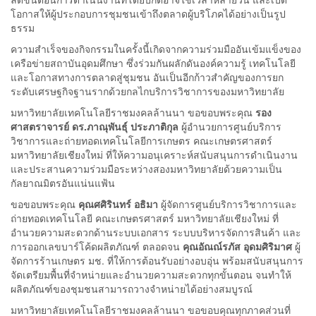
โอกาสให้ผู้ประกอบการชุมชนเข้าถึงตลาดผู้บริโภคได้อย่างเป็นรูป
ธรรม
ความสำเร็จของกิจกรรมในครั้งนี้เกิดจากความร่วมมืออันเข้มแข็งของ
เครือข่ายสถาบันอุดมศึกษา ซึ่งร่วมกันผลักดันองค์ความรู้ เทคโนโลยี
และโอกาสทางการตลาดสู่ชุมชน อันเป็นอีกก้าวสำคัญของการยก
ระดับเศรษฐกิจฐานรากด้วยกลไกบริการวิชาการของมหาวิทยาลัย
มหาวิทยาลัยเทคโนโลยีราชมงคลล้านนา ขอขอบพระคุณ
รอง
ศาสตราจารย์ ดร.ภาณุพันธุ์ ประภาติกุล
ผู้อำนวยการศูนย์บริการ
วิชาการและถ่ายทอดเทคโนโลยีการเกษตร คณะเกษตรศาสตร์
มหาวิทยาลัยเชียงใหม่ ที่ให้ความอนุเคราะห์สนับสนุนการดำเนินงาน
และประสานความร่วมมือระหว่างสองมหาวิทยาลัยด้วยความเป็น
กัลยาณมิตรอันแน่นแฟ้น
ขอขอบพระคุณ
คุณศศิรินทร์ อธิมา
ผู้จัดการศูนย์บริการวิชาการและ
ถ่ายทอดเทคโนโลยี คณะเกษตรศาสตร์ มหาวิทยาลัยเชียงใหม่ ที่
อำนวยความสะดวกด้านระบบเอกสาร ระบบบริหารจัดการสินค้า และ
การออกเลขบาร์โค้ดผลิตภัณฑ์ ตลอดจน
คุณอัณณ์รภัส อุดมศิริมาศ
ผู้
จัดการร้านเกษตร มช. ที่ให้การต้อนรับอย่างอบอุ่น พร้อมสนับสนุนการ
จัดเตรียมพื้นที่จำหน่ายและอำนวยความสะดวกทุกขั้นตอน จนทำให้
ผลิตภัณฑ์ของชุมชนสามารถวางจำหน่ายได้อย่างสมบูรณ์
มหาวิทยาลัยเทคโนโลยีราชมงคลล้านนา ขอขอบคุณทุกภาคส่วนที่