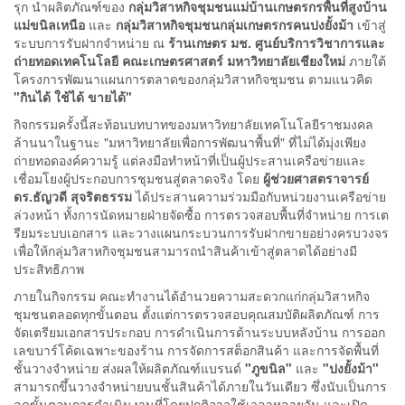
รุก นำผลิตภัณฑ์ของ
กลุ่มวิสาหกิจชุมชนแม่บ้านเกษตรกรพื้นที่สูงบ้าน
แม่ขนิลเหนือ
และ
กลุ่มวิสาหกิจชุมชนกลุ่มเกษตรกรคนปงยั้งม้า
เข้าสู่
ระบบการรับฝากจำหน่าย ณ
ร้านเกษตร มช. ศูนย์บริการวิชาการและ
ถ่ายทอดเทคโนโลยี คณะเกษตรศาสตร์ มหาวิทยาลัยเชียงใหม่
ภายใต้
โครงการพัฒนาแผนการตลาดของกลุ่มวิสาหกิจชุมชน ตามแนวคิด
"กินได้ ใช้ได้ ขายได้"
กิจกรรมครั้งนี้สะท้อนบทบาทของมหาวิทยาลัยเทคโนโลยีราชมงคล
ล้านนาในฐานะ "มหาวิทยาลัยเพื่อการพัฒนาพื้นที่" ที่ไม่ได้มุ่งเพียง
ถ่ายทอดองค์ความรู้ แต่ลงมือทำหน้าที่เป็นผู้ประสานเครือข่ายและ
เชื่อมโยงผู้ประกอบการชุมชนสู่ตลาดจริง โดย
ผู้ช่วยศาสตราจารย์
ดร.ธัญวดี สุจริตธรรม
ได้ประสานความร่วมมือกับหน่วยงานเครือข่าย
ล่วงหน้า ทั้งการนัดหมายฝ่ายจัดซื้อ การตรวจสอบพื้นที่จำหน่าย การเต
รียมระบบเอกสาร และวางแผนกระบวนการรับฝากขายอย่างครบวงจร
เพื่อให้กลุ่มวิสาหกิจชุมชนสามารถนำสินค้าเข้าสู่ตลาดได้อย่างมี
ประสิทธิภาพ
ภายในกิจกรรม คณะทำงานได้อำนวยความสะดวกแก่กลุ่มวิสาหกิจ
ชุมชนตลอดทุกขั้นตอน ตั้งแต่การตรวจสอบคุณสมบัติผลิตภัณฑ์ การ
จัดเตรียมเอกสารประกอบ การดำเนินการด้านระบบหลังบ้าน การออก
เลขบาร์โค้ดเฉพาะของร้าน การจัดการสต็อกสินค้า และการจัดพื้นที่
ชั้นวางจำหน่าย ส่งผลให้ผลิตภัณฑ์แบรนด์
"ภูขนิล"
และ
"ปงยั้งม้า"
สามารถขึ้นวางจำหน่ายบนชั้นสินค้าได้ภายในวันเดียว ซึ่งนับเป็นการ
ลดขั้นตอนการดำเนินงานที่โดยปกติอาจใช้เวลาหลายวัน และเปิด