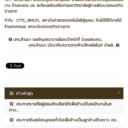
วาง ร้านเกษตร มช. สะท้อนพลังเครือข่ายมหาวิทยาลัยสู่การพัฒนาเศรษฐกิจ
ฐานราก
,
,
,
คำค้น :
CTTC_RMUTL
สถาบันถ่ายทอดเทคโนโลยีสู่ชุมชน
กินได้ใช้ได้ขายได้
,
ร้านเกษตรมช
ยกระดับเศรษฐกิจฐานราก
มทร.ล้านนา ขอเชิญคณาจารย์และเจ้าหน้าที่ ร่วมแสดงคว...
มทร.ล้านนา เปิดเวทีเจรจาตลาดค้าปลีกสมัยใหม่! นำผลิ...
ข่าวล่าสุด
ประกาศรายชื่อผู้สอบคัดเลือกได้เพื่อจ้างเป็นพนักงานในส
ถาบ...
ประกาศรับสมัครบุคคลทั่วไปเพื่อจ้างเป็นลูกจ้างชั่วคราว คร...