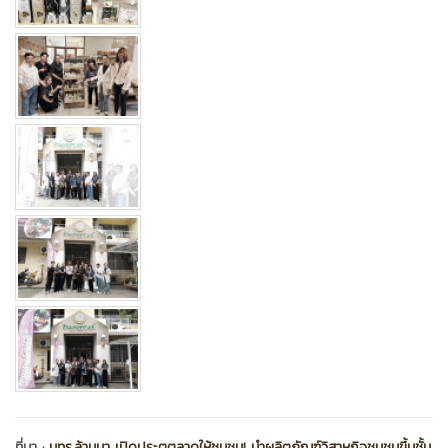
ที่มา :
มทร.ล้านนา เปิดประตูตลาดให้ชุมชน! นำผลิตภัณฑ์วิสาหกิจชุมชนขึ้นชั้น