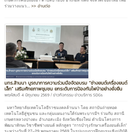
>> อ่านต่อ
ร่วมวางแนว...
มทร.ล้านนา บูรณาการความร่วมมือจัดอบรม “ช่างยนต์เครื่องยนต์
เล็ก” เสริมศักยภาพชุมชน ยกระดับการป้องกันไฟป่าอย่างยั่งยืน
/
พฤหัสบดี 4 มิถุนายน 2569
ข่าวกิจกรรม
ข่าวบริการ
SDGs
มหาวิทยาลัยเทคโนโลยีราชมงคลล้านนา โดย สถาบันถ่ายทอด
เทคโนโลยีสู่ชุมชน และกลุ่มแผนงานใต้ร่มพระบารมีฯ ร่วมกับ สถานี
เกษตรหลวงปางดะ อำเภอสะเมิง จังหวัดเชียงใหม่ ดำเนินโครงการ
พัฒนาทักษะวิชาชีพช่างยนต์ หลักสูตร “การบำรุงรักษาเครื่องยนต์เล็ก”
ระหว่างวันที่ 27–29 พฤษภาคม 2569 ในรูปแบบการฝึกอบรมเชิงปฏิบัติ