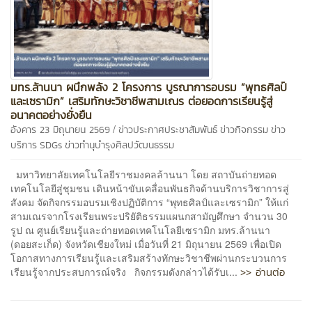
มทร.ล้านนา ผนึกพลัง 2 โครงการ บูรณาการอบรม “พุทธศิลป์
และเซรามิก” เสริมทักษะวิชาชีพสามเณร ต่อยอดการเรียนรู้สู่
อนาคตอย่างยั่งยืน
/
อังคาร 23 มิถุนายน 2569
ข่าวประกาศประชาสัมพันธ์
ข่าวกิจกรรม
ข่าว
บริการ
SDGs
ข่าวทำนุบำรุงศิลปวัฒนธรรม
มหาวิทยาลัยเทคโนโลยีราชมงคลล้านนา โดย สถาบันถ่ายทอด
เทคโนโลยีสู่ชุมชน เดินหน้าขับเคลื่อนพันธกิจด้านบริการวิชาการสู่
สังคม จัดกิจกรรมอบรมเชิงปฏิบัติการ “พุทธศิลป์และเซรามิก” ให้แก่
สามเณรจากโรงเรียนพระปริยัติธรรมแผนกสามัญศึกษา จำนวน 30
รูป ณ ศูนย์เรียนรู้และถ่ายทอดเทคโนโลยีเซรามิก มทร.ล้านนา
(ดอยสะเก็ด) จังหวัดเชียงใหม่ เมื่อวันที่ 21 มิถุนายน 2569 เพื่อเปิด
โอกาสทางการเรียนรู้และเสริมสร้างทักษะวิชาชีพผ่านกระบวนการ
>> อ่านต่อ
เรียนรู้จากประสบการณ์จริง กิจกรรมดังกล่าวได้รับเ...