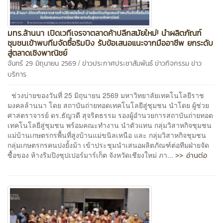
มทร.ล้านนา เปิดเวทีเจรจาตลาดค้าปลีกสมัยใหม่! นำผลิตภัณฑ์
ชุมชนเข้าพบทีมจัดซื้อริมปิง รับข้อเสนอแนะจากมืออาชีพ ยกระดับ
สู่ตลาดเชิงพาณิชย์
/
จันทร์ 29 มิถุนายน 2569
ข่าวประกาศประชาสัมพันธ์
ข่าวกิจกรรม
ข่าว
บริการ
ช่วงบ่ายของวันที่ 25 มิถุนายน 2569 มหาวิทยาลัยเทคโนโลยีราช
มงคลล้านนา โดย สถาบันถ่ายทอดเทคโนโลยีสู่ชุมชน นำโดย ผู้ช่วย
ศาสตราจารย์ ดร.ธัญวดี สุจริตธรรม รองผู้อำนวยการสถาบันถ่ายทอด
เทคโนโลยีสู่ชุมชน พร้อมคณะทำงาน นำตัวแทน กลุ่มวิสาหกิจชุมชน
แม่บ้านเกษตรกรพื้นที่สูงบ้านแม่ขนิลเหนือ และ กลุ่มวิสาหกิจชุมชน
กลุ่มเกษตรกรคนปงยั้งม้า เข้าประชุมนำเสนอผลิตภัณฑ์ต่อทีมฝ่ายจัด
>> อ่านต่อ
ซื้อของ ห้างริมปิงซุปเปอร์มาร์เก็ต จังหวัดเชียงใหม่ ภา...