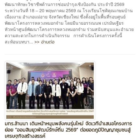
พัฒนาทักษะวิชาชีพด้านการซ่อมบำรุงเชิงป้องกัน ประจำปี 2569
ระหว่างวันที่ 18 – 20 พฤษภาคม 2569 ณ โรงเรียนโชติคุณเกษมบ้าน
เมืองงาม อำเภอแม่อาย จังหวัดเชียงใหม่ ซึ่งตั้งอยู่ในพื้นที่รอบศูนย์
พัฒนาโครงการหลวงหมอกจ๋าม โดยมีนายอรรณนพ เปรมัษเฐียร
หัวหน้าศูนย์พัฒนาโครงการหลวงหมอกจ๋าม ร่วมสนับสนุนและอำนวย
ความสะดวกในการดำเนินกิจกรรม การดำเนินโครงการครั้งนี้
>> อ่านต่อ
สะท้อนบทบา...
มทร.ล้านนา เดินหน้าหนุนพลังคนรุ่นใหม่ จัดเวทีนำเสนอโครงการ
ย่อย “ออมสินยุวพัฒน์รักษ์ถิ่น 2569” ต่อยอดภูมิปัญญาชุมชนสู่
เศรษฐกิจสร้างสรรค์