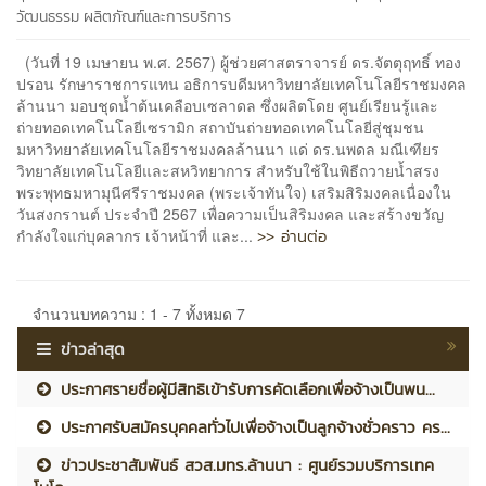
วัฒนธรรม
ผลิตภัณฑ์และการบริการ
(วันที่ 19 เมษายน พ.ศ. 2567) ผู้ช่วยศาสตราจารย์ ดร.จัตตุฤทธิ์ ทอง
ปรอน รักษาราชการแทน อธิการบดีมหาวิทยาลัยเทคโนโลยีราชมงคล
ล้านนา มอบชุดน้ำต้นเคลือบเซลาดล ซึ่งผลิตโดย ศูนย์เรียนรู้และ
ถ่ายทอดเทคโนโลยีเซรามิก สถาบันถ่ายทอดเทคโนโลยีสู่ชุมชน
มหาวิทยาลัยเทคโนโลยีราชมงคลล้านนา แด่ ดร.นพดล มณีเฑียร
วิทยาลัยเทคโนโลยีและสหวิทยาการ สำหรับใช้ในพิธีถวายน้ำสรง
พระพุทธมหามุนีศรีราชมงคล (พระเจ้าทันใจ) เสริมสิริมงคลเนื่องใน
วันสงกรานต์ ประจำปี 2567 เพื่อความเป็นสิริมงคล และสร้างขวัญ
>> อ่านต่อ
กำลังใจแก่บุคลากร เจ้าหน้าที่ และ...
จำนวนบทความ : 1 - 7 ทั้งหมด 7
ข่าวล่าสุด
ประกาศรายชื่อผู้มีสิทธิเข้ารับการคัดเลือกเพื่อจ้างเป็นพน...
ประกาศรับสมัครบุคคลทั่วไปเพื่อจ้างเป็นลูกจ้างชั่วคราว คร...
ข่าวประชาสัมพันธ์ สวส.มทร.ล้านนา : ศูนย์รวมบริการเทค