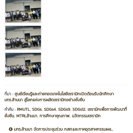
ที่มา :
ศูนย์เรียนรู้และถ่ายทอดเทคโนโลยีเซรามิกเปิดต้อนรับนักศึกษา
มทร.ล้านนา สู่โลกแห่งการผลิตเซรามิกอย่างยั่งยืน
,
,
,
,
,
คำค้น :
RMUTL
SDGs
SDGs4
SDGs9
SDGs12
เซรามิกเพื่อการพัฒนาที่
,
,
,
ยั่งยืน
MTRLล้านนา
การศึกษาคุณภาพ
นวัตกรรมเซรามิก
มทร.ล้านนา จัดการประชุมร่วม กสศ.และภาคอุตสาหกรรมผล...