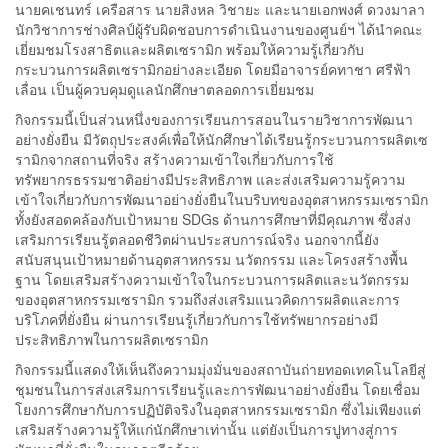
นายคเชนทร์ เครือสาร นายสิงหล วิชายะ และนายเอกพงศ์ ดวงมาลา
นักวิชาการช่างศิลป์ผู้รับผิดชอบการดำเนินงานของศูนย์ฯ ได้นำคณะ
เยี่ยมชมโรงสาธิตและผลิตเซรามิก พร้อมให้ความรู้เกี่ยวกับ
กระบวนการผลิตเซรามิกอย่างละเอียด โดยมีอาจารย์คทาชา ศรีฟ้า
เลื่อน เป็นผู้ควบคุมดูแลนักศึกษาตลอดการเยี่ยมชม
กิจกรรมนี้เป็นส่วนหนึ่งของการเรียนการสอนในรายวิชาการพัฒนา
อย่างยั่งยืน มีวัตถุประสงค์เพื่อให้นักศึกษาได้เรียนรู้กระบวนการผลิตเซ
รามิกจากสถานที่จริง สร้างความเข้าใจเกี่ยวกับการใช้
ทรัพยากรธรรมชาติอย่างมีประสิทธิภาพ และส่งเสริมความรู้ความ
เข้าใจเกี่ยวกับการพัฒนาอย่างยั่งยืนในบริบทของอุตสาหกรรมเซรามิก
ทั้งยังสอดคล้องกับเป้าหมาย SDGs ด้านการศึกษาที่มีคุณภาพ ซึ่งส่ง
เสริมการเรียนรู้ตลอดชีวิตผ่านประสบการณ์จริง นอกจากนี้ยัง
สนับสนุนเป้าหมายด้านอุตสาหกรรม นวัตกรรม และโครงสร้างพื้น
ฐาน โดยเสริมสร้างความเข้าใจในกระบวนการผลิตและนวัตกรรม
ของอุตสาหกรรมเซรามิก รวมถึงส่งเสริมแนวคิดการผลิตและการ
บริโภคที่ยั่งยืน ผ่านการเรียนรู้เกี่ยวกับการใช้ทรัพยากรอย่างมี
ประสิทธิภาพในการผลิตเซรามิก
กิจกรรมนี้แสดงให้เห็นถึงความมุ่งมั่นของสถาบันถ่ายทอดเทคโนโลยีสู่
ชุมชนในการส่งเสริมการเรียนรู้และการพัฒนาอย่างยั่งยืน โดยเชื่อม
โยงการศึกษากับการปฏิบัติจริงในอุตสาหกรรมเซรามิก ซึ่งไม่เพียงแต่
เสริมสร้างความรู้ให้แก่นักศึกษาเท่านั้น แต่ยังเป็นการปูทางสู่การ