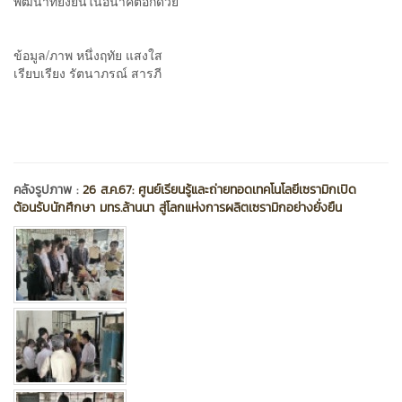
พัฒนาที่ยั่งยืนในอนาคตอีกด้วย
ข้อมูล/ภาพ หนึ่งฤทัย แสงใส
เรียบเรียง รัตนาภรณ์ สารภี
คลังรูปภาพ :
26 ส.ค.67: ศูนย์เรียนรู้และถ่ายทอดเทคโนโลยีเซรามิกเปิด
ต้อนรับนักศึกษา มทร.ล้านนา สู่โลกแห่งการผลิตเซรามิกอย่างยั่งยืน