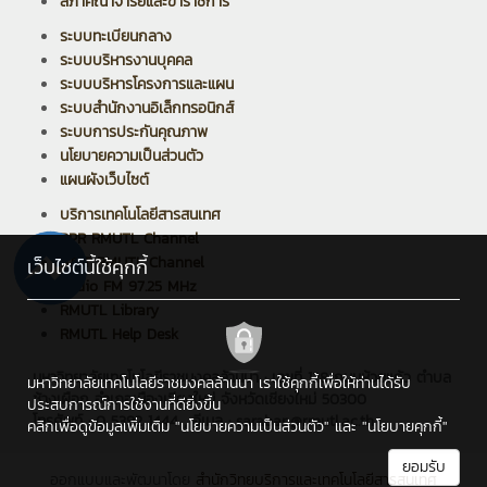
สภาคณาจารย์และข้าราชการ
ระบบทะเบียนกลาง
ระบบบริหารงานบุคคล
ระบบบริหารโครงการและแผน
ระบบสำนักงานอิเล็กทรอนิกส์
ระบบการประกันคุณภาพ
นโยบายความเป็นส่วนตัว
แผนผังเว็บไซต์
บริการเทคโนโลยีสารสนเทศ
PPR RMUTL Channel
ARIT RMUTL Channel
เว็บไซต์นี้ใช้คุกกี้
Radio FM 97.25 MHz
RMUTL Library
RMUTL Help Desk
มหาวิทยาลัยเทคโนโลยีราชมงคลล้านนา : เลขที่ 128 ถนนห้วยแก้ว ตำบล
มหาวิทยาลัยเทคโนโลยีราชมงคลล้านนา เราใช้คุกกี้เพื่อให้ท่านได้รับ
ช้างเผือก อำเภอเมืองเชียงใหม่ จังหวัดเชียงใหม่ 50300
ประสบการณ์การใช้งานที่ดียิ่งขึ้น
โทรศัพท์ : 0 5392 1444 , อีเมล : saraban@rmutl.ac.th
คลิกเพื่อดูข้อมูลเพิ่มเติม
"นโยบายความเป็นส่วนตัว"
และ
"นโยบายคุกกี้"
ยอมรับ
ออกแบบและพัฒนาโดย
สำนักวิทยบริการและเทคโนโลยีสารสนเทศ