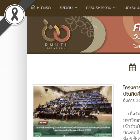
หน้าแรก
เกี่ยวกับ
การบริหารงาน
มติ/ระเบ
โครงการ
บัณฑิตศ
อังคาร 2
เมื่อวั
มหาวิทย
เข้าร่ว
บัณฑิตศ
ทั้ง 6 พ