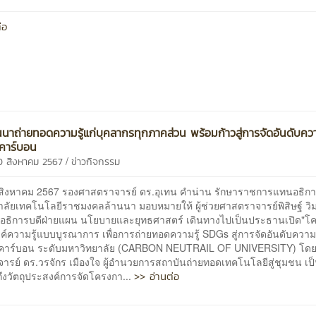
่อ
นนาถ่ายทอดความรู้แก่บุคลากรทุกภาคส่วน พร้อมก้าวสู่การจัดอันดับคว
คาร์บอน
/
0 สิงหาคม 2567
ข่าวกิจกรรม
20 สิงหาคม 2567 รองศาสตราจารย์ ดร.อุเทน คำน่าน รักษาราชการแทนอธิกา
าลัยเทคโนโลยีราชมงคลล้านนา มอบหมายให้ ผู้ช่วยศาสตราจารย์พิสิษฐ์ ว
รองอธิการบดีฝ่ายแผน นโยบายและยุทธศาสตร์ เดินทางไปเป็นประธานเปิด"โ
์ความรู้แบบบูรณาการ เพื่อการถ่ายทอดความรู้ SDGs สู่การจัดอันดับความ
คาร์บอน ระดับมหาวิทยาลัย (CARBON NEUTRAIL OF UNIVERSITY) โดยมี
รย์ ดร.วรจักร เมืองใจ ผู้อำนวยการสถาบันถ่ายทอดเทคโนโลยีสู่ชุมชน เป็น
>> อ่านต่อ
ึงวัตถุประสงค์การจัดโครงกา...