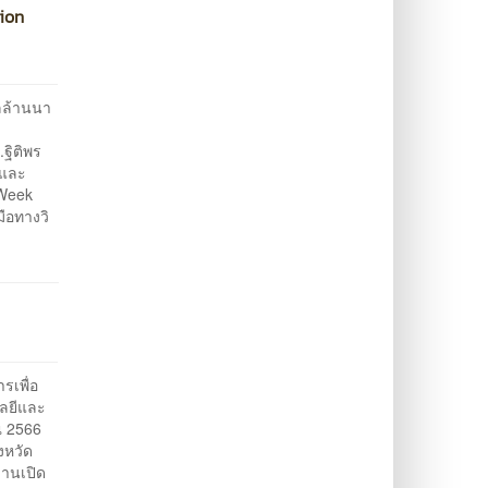
ion
ลล้านนา
ง
ฐิติพร
จและ
 Week
ือทางวิ
รเพื่อ
ลยีและ
ณ 2566
งหวัด
ธานเปิด