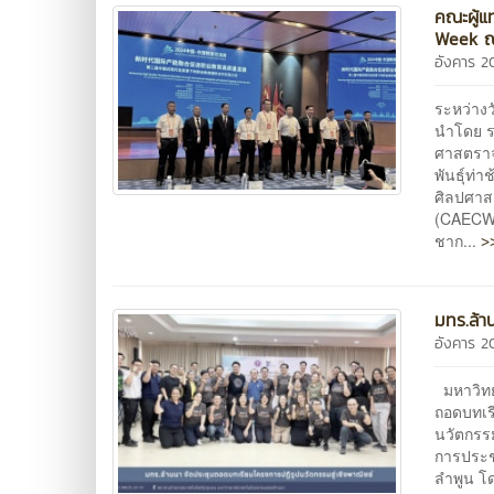
คณะผู้
Week ณ
อังคาร 2
ระหว่าง
นำโดย ร
ศาสตราจา
พันธุ์ท่
ศิลปศาส
(CAECW)
>
ชาก...
มทร.ล้า
อังคาร 2
มหาวิทย
ถอดบทเร
นวัตกรร
การประชุ
ลำพูน โ