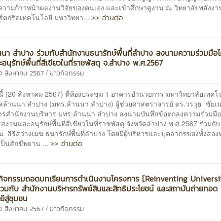
วามก้าวหน้าผลงานวิจัยของตนเอง และเข้าศึกษาดูงาน ณ วิทยาลัยพลัง
>> อ่านต่อ
์ตกริดเทคโนโลยี มหาวิทยา...
นนา ลำปาง ร่วมกับสำนักงานธนารักษ์พื้นที่ลำปาง ลงนามความร่วมมือ
นุรักษ์พื้นที่สีเขียวในที่ราชพัสดุ จ.ลำปาง พ.ศ.2567
/
0 สิงหาคม 2567
ข่าวกิจกรรม
 (20 สิงหาคม 2567) ที่ห้องประชุม 1 อาคารอำนวยการ มหาวิทยาลัยเทคโ
ล้านนา ลำปาง (มทร.ล้านนา ลำปาง) ผู้ช่วยศาสตราจารย์ ดร.วรวุธ ชัยเนต
รสำนักงานบริหาร มทร.ล้านนา ลำปาง ลงนามบันทึกข้อตกลงความร่วมมื
งวนและอนุรักษ์พื้นที่สีเขียวในที่ราชพัสดุ จังหวัดลำปาง พ.ศ.2567 ร่วมก
 สิริสว่างเมฆ ธนารักษ์พื้นที่ลำปาง โดยมีผู้บริหารและบุคลากรของทั้งสอง
>> อ่านต่อ
ป็นสักขีพยาน ...
ดกิจกรรมถอดบทเรียนการดำเนินงานโครงการ [Reinventing Universi
่วมกับ สำนักงานบริหารทรัพย์สินและสิทธิประโยชน์ และสถาบันถ่ายทอด
ีสู่ชุมชน
/
0 สิงหาคม 2567
ข่าวกิจกรรม