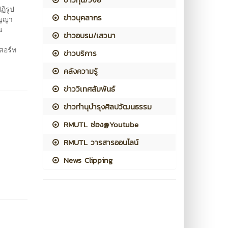
ฏิรูป
ข่าวบุคลากร
ัญญา
น
ข่าวอบรม/เสวนา
สอร์ท
ข่าวบริการ
ิ
คลังความรู้
ข่าววิเทศสัมพันธ์
7
ข่าวทำนุบำรุงศิลปวัฒนธรรม
RMUTL ช่อง@Youtube
RMUTL วารสารออนไลน์
News Clipping
7