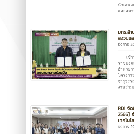
นำเสนอค
และสมาร
มทร.ล้า
สงวนและอ
อังคาร 2
เช้านี้
ราชมงคล
อำนวยกา
โครงการส
จารุวรรณ
งานร่วมเ
RDi จั
2566] ร
เทคโนโลย
อังคาร 2