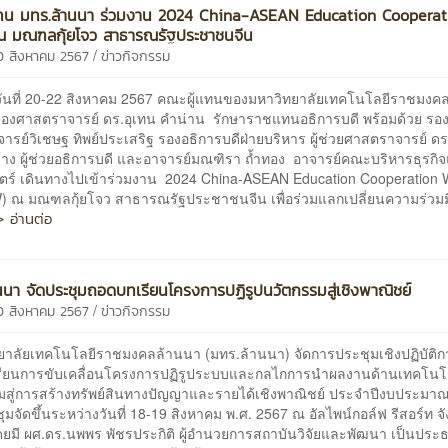
แทน มทร.ล้านนา ร่วมงาน 2024 China-ASEAN Education Cooperat
 มณฑลกุ้ยโจว สาธารณรัฐประชาชนจีน
/
0 สิงหาคม 2567
ข่าวกิจกรรม
วันที่ 20-22 สิงหาคม 2567 คณะผู้แทนของมหาวิทยาลัยเทคโนโลยีราชมงค
องศาสตราจารย์ ดร.อุเทน คำน่าน รักษาราชแทนอธิการบดี พร้อมด้วย รอ
รย์วิเชษฐ ทิพย์ประเสริฐ รองอธิการบดีฝ่ายบริหาร ผู้ช่วยศาสตราจารย์ ดร.
าช้าง ผู้ช่วยอธิการบดี และอาจารย์มณฑิรา ถ้ำทอง อาจารย์คณะบริหารธุรกิ
ตร์ เดินทางไปเข้าร่วมงาน 2024 China-ASEAN Education Cooperation
 ณ มณฑลกุ้ยโจว สาธารณรัฐประชาชนจีน เพื่อร่วมแลกเปลี่ยนความร่วมม
> อ่านต่อ
นนา จัดประชุมถอดบทเรียนโครงการปฏิรูปนวัตกรรมสู่เชิงพาณิชย์
/
0 สิงหาคม 2567
ข่าวกิจกรรม
าลัยเทคโนโลยีราชมงคลล้านนา (มทร.ล้านนา) จัดการประชุมเชิงปฏิบัติกา
ียนการขับเคลื่อนโครงการปฏิรูประบบและกลไกการนำผลงานด้านเทคโนโ
มสู่การสร้างทรัพย์สินทางปัญญาและรายได้เชิงพาณิชย์ ประจำปีงบประมา
มจัดขึ้นระหว่างวันที่ 18-19 สิงหาคม พ.ศ. 2567 ณ อัลไพน์กอล์ฟ รีสอร์ท จั
ดยมี ผศ.ดร.นพพร พัชรประกิติ ผู้อำนวยการสถาบันวิจัยและพัฒนา เป็นประ