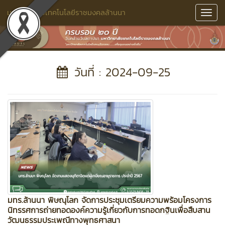
มหาวิทยาลัยเทคโนโลยีราชมงคลล้านนา
Toggl
Navig
วันที่ : 2024-09-25
มทร.ล้านนา พิษณุโลก จัดการประชุมเตรียมความพร้อมโครงการ
นิทรรศการถ่ายทอดองค์ความรู้เกี่ยวกับการทอดกฐินเพื่อสืบสาน
วัฒนธรรมประเพณีทางพุทธศาสนา