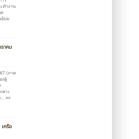
คณะทำงาน
อด
ย์บ่ม
มกราคม
567 (ภาค
งผู้
ด
มเพาะ
>>
...
 เครือ