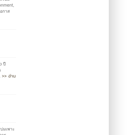
ronment,
ีโอกาส
p ปี
น
>> อ่าน
.
์บ่มเพาะ
ยการ