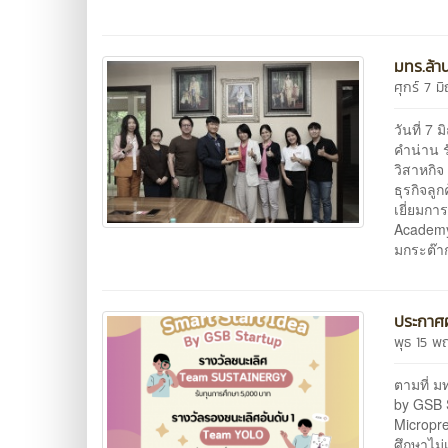
มทร.ล้า
ศุกร์ 7 ม
วันที่ 
คำน่าน ร
วิสาหกิ
ธุรกิจลู
เยี่ยมก
Academy
มกระต๊าก
ประกาศ
พุธ 15 
ตามที่ 
by GSB 
Micropre
ศึกษาไม่