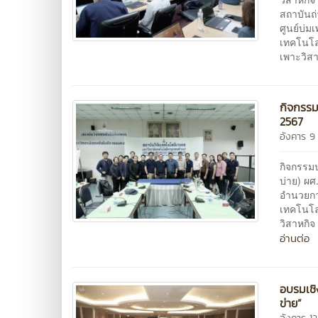
สถาบันถ
ศูนย์บ่ม
เทคโนโล
เพาะวิส
กิจกรรม
2567
อังคาร 
กิจกรรมป
บ่าย) ผศ
อำนวยกา
เทคโนโล
วิสาหกิ
อ่านต่อ
อบรมเชิ
ข่าย”