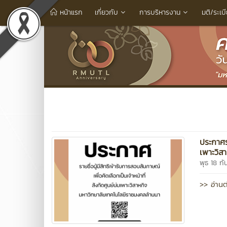
หน้าแรก
เกี่ยวกับ
การบริหารงาน
มติ/ระเบ
ประกาศรา
เพาะวิส
พุธ 18 ก
>> อ่านต