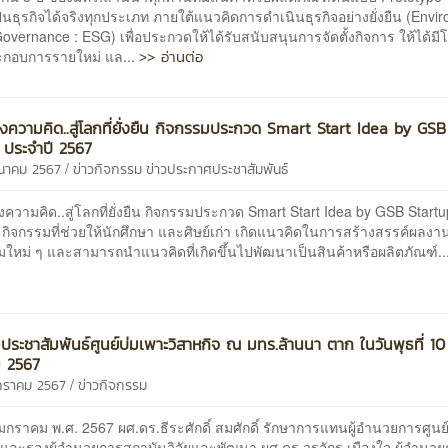
็นธุรกิจได้จริงทุกประเภท ภายใต้แนวคิดการดำเนินธุรกิจอย่างยั่งยืน (Envi
Governance : ESG) เพื่อประกวดให้ได้รับสนับสนุนการจัดตั้งกิจการ ให้ได้ม
>> อ่านต่อ
ระกอบการรายใหม่ แล...
่งความคิด..สู่โลกที่ยั่งยืน กิจกรรมประกวด Smart Start Idea by GSB
 ประจำปี 2567
/
มีนาคม 2567
ข่าวกิจกรรม
ข่าวประกาศประชาสัมพันธ์
งความคิด..สู่โลกที่ยั่งยืน กิจกรรมประกวด Smart Start Idea by GSB Startu
จกรรมที่ช่วยให้นักศึกษา และศิษย์เก่า เกิดแนวคิดในการสร้างสรรค์ผลงา
ใหม่ ๆ และสามารถนำแนวคิดที่เกิดขึ้นไปพัฒนาเป็นสินค้าหรือผลิตภัณฑ์..
ประชาสัมพันธ์ศูนย์บ่มเพาะวิสาหกิจ ณ มทร.ล้านนา ตาก ในวันพุธที่ 10
 2567
/
กราคม 2567
ข่าวกิจกรรม
0 มกราคม พ.ศ. 2567 ผศ.ดร.ธีระศักดิ์ สมศักดิ์ รักษาการแทนผู้อำนวยการศูนย
จ และรองผู้อำนวยการสถาบันวิจัยและพัฒนา ผศ.ดร.วรจักร เมืองใจ ผู้อำนว