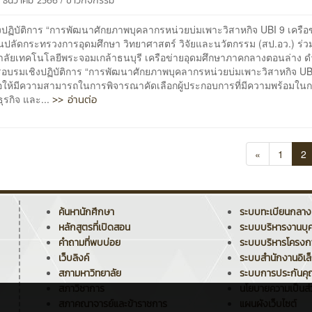
2 ธันวาคม 2566
ข่าวกิจกรรม
งปฏิบัติการ “การพัฒนาศักยภาพบุคลากรหน่วยบ่มเพาะวิสาหกิจ UBI 9 เครือ
นปลัดกระทรวงการอุดมศึกษา วิทยาศาสตร์ วิจัยและนวัตกรรม (สป.อว.) ร่ว
าลัยเทคโนโลยีพระจอมเกล้าธนบุรี เครือข่ายอุดมศึกษาภาคกลางตอนล่าง ด
อบรมเชิงปฏิบัติการ “การพัฒนาศักยภาพบุคลากรหน่วยบ่มเพาะวิสาหกิจ UBI
พื่อให้มีความสามารถในการพิจารณาคัดเลือกผู้ประกอบการที่มีความพร้อมใน
>> อ่านต่อ
ุรกิจ และ...
«
1
2
ค้นหานักศึกษา
ระบบทะเบียนกลาง
หลักสูตรที่เปิดสอน
ระบบบริหารงานบุ
คำถามที่พบบ่อย
ระบบบริหารโครง
เว็บลิงค์
ระบบสำนักงานอิเล
สภามหาวิทยาลัย
ระบบการประกันค
สภาวิชาการ
นโยบายความเป็นส่
สภาคณาจารย์และข้าราชการ
แผนผังเว็บไซต์