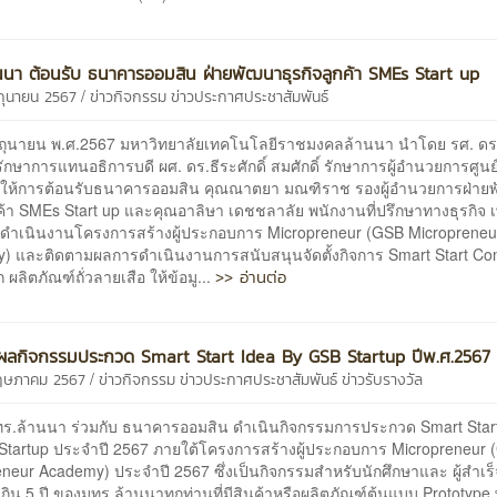
นนา ต้อนรับ ธนาคารออมสิน ฝ่ายพัฒนาธุรกิจลูกค้า SMEs Start up
/
ิถุนายน 2567
ข่าวกิจกรรม
ข่าวประกาศประชาสัมพันธ์
7 มิถุนายน พ.ศ.2567 มหาวิทยาลัยเทคโนโลยีราชมงคลล้านนา นำโดย รศ. ดร
ักษาการแทนอธิการบดี ผศ. ดร.ธีระศักดิ์ สมศักดิ์ รักษาการผู้อำนวยการศูนย
จ ให้การต้อนรับธนาคารออมสิน คุณณาตยา มณฑิราช รองผู้อำนวยการฝ่าย
กค้า SMEs Start up และคุณอาลิษา เดชชลาลัย พนักงานที่ปรึกษาทางธุรกิจ เพ
ารดำเนินงานโครงการสร้างผู้ประกอบการ Micropreneur (GSB Micropreneu
) และติดตามผลการดำเนินงานการสนับสนุนจัดตั้งกิจการ Smart Start Co
>> อ่านต่อ
 ผลิตภัณฑ์ถั่วลายเสือ ให้ข้อมู...
ผลกิจกรรมประกวด Smart Start Idea By GSB Startup ปีพ.ศ.2567
/
พฤษภาคม 2567
ข่าวกิจกรรม
ข่าวประกาศประชาสัมพันธ์
ข่าวรับรางวัล
มทร.ล้านนา ร่วมกับ ธนาคารออมสิน ดำเนินกิจกรรมการประกวด Smart Star
Startup ประจำปี 2567 ภายใต้โครงการสร้างผู้ประกอบการ Micropreneur
neur Academy) ประจำปี 2567 ซึ่งเป็นกิจกรรมสำหรับนักศึกษาและ ผู้สำเร
เกิน 5 ปี ของมทร.ล้านนาทุกท่านที่มีสินค้าหรือผลิตภัณฑ์ต้นแบบ Prototype