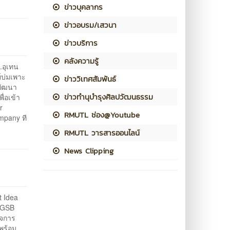
ข่าวบุคลากร
ข่าวอบรม/เสวนา
ข่าวบริการ
คลังความรู้
.อุเทน
์บ่มเพาะ
ข่าววิเทศสัมพันธ์
พัฒนา
ข่าวทำนุบำรุงศิลปวัฒนธรรม
ื่อเข้า
r
RMUTL ช่อง@Youtube
mpany ที
RMUTL วารสารออนไลน์
News Clipping
t Idea
 (GSB
็จการ
 พร้อม