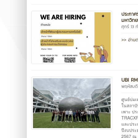
ประกาศรั
มหาวิทย
ศุกร์ 13
>> อ่านต
UBI RMU
พฤหัสบดี
ศูนย์บ่
ในสถาบั
เพาะ ประ
TRACXPE
และประเม
ปีงบประ
2567 ณ N